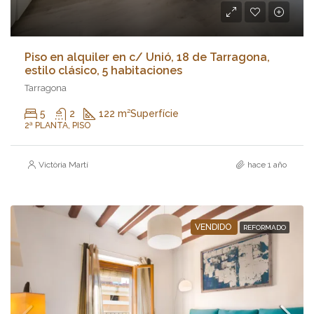
Piso en alquiler en c/ Unió, 18 de Tarragona,
estilo clásico, 5 habitaciones
Tarragona
5
2
122 m²
Superfície
2ª PLANTA, PISO
Victòria Martí
hace 1 año
VENDIDO
REFORMADO