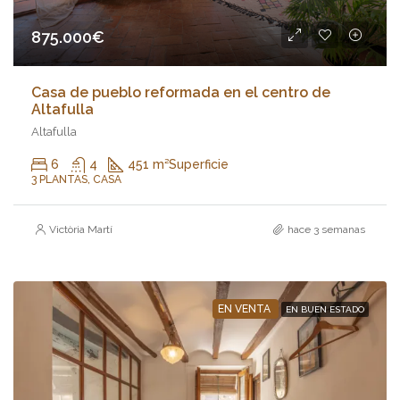
875.000€
Casa de pueblo reformada en el centro de
Altafulla
Altafulla
6
4
451 m²
Superficie
3 PLANTAS, CASA
Victòria Martí
hace 3 semanas
EN VENTA
EN BUEN ESTADO