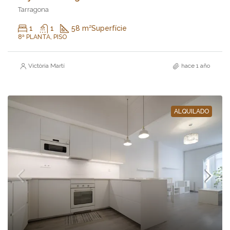
Tarragona
1
1
58 m²
Superfície
8ª PLANTA, PISO
Victòria Martí
hace 1 año
ALQUILADO