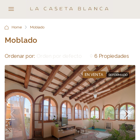
Home
Moblado
Moblado
Ordenar por:
6 Propiedades
Orden por defecto
EN VENTA
REFORMADO