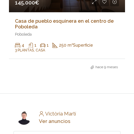
145.000€
Casa de pueblo esquinera en el centro de
Poboleda
Poboleda
4
1
1
250 m²
Superficie
3 PLANTAS, CASA
hace 9 meses
Victòria Martí
Ver anuncios