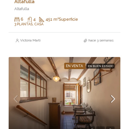
Altafulla
Altafulla
6
4
451 m²
Superficie
3 PLANTAS, CASA
Victòria Martí
hace 3 semanas
EN VENTA
EN BUEN ESTADO