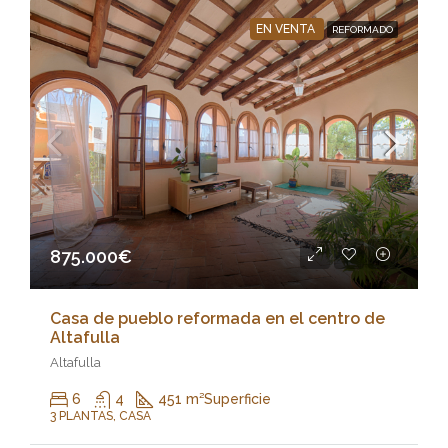
EN VENTA
REFORMADO
875.000€
Casa de pueblo reformada en el centro de
Altafulla
Altafulla
6
4
451 m²
Superficie
3 PLANTAS, CASA