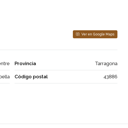
Ver en Google Maps
ntre
Provincia
Tarragona
bella
Código postal
43886