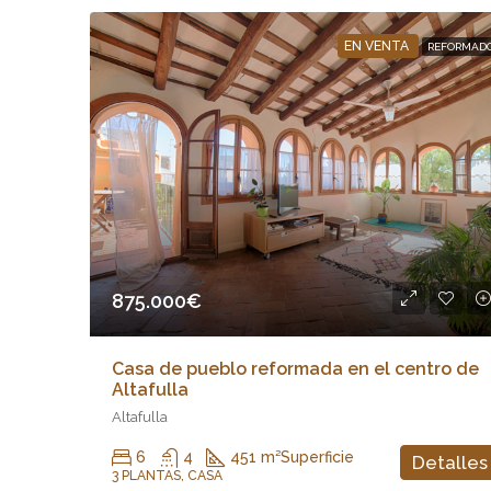
EN VENTA
REFORMAD
875.000€
Casa de pueblo reformada en el centro de
Altafulla
Altafulla
6
4
451 m²
Superficie
Detalles
3 PLANTAS, CASA