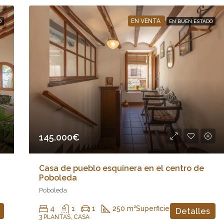
EN VENTA
O
EN BUEN ESTADO
145.000€
Casa de pueblo esquinera en el centro de
Poboleda
Poboleda
4
1
1
250 m²
Superficie
Detalles
3 PLANTAS, CASA