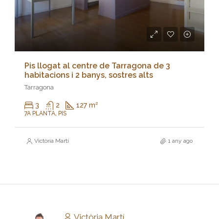
Pis llogat al centre de Tarragona de 3
habitacions i 2 banys, sostres alts
Tarragona
3
2
127 m²
7A PLANTA, PIS
Victòria Martí
1 any ago
Victòria Martí