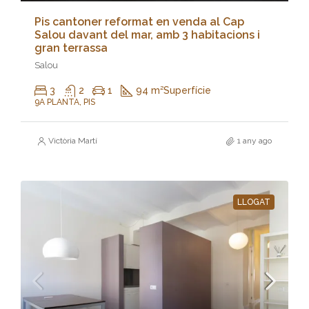
Pis cantoner reformat en venda al Cap
Salou davant del mar, amb 3 habitacions i
gran terrassa
Salou
3
2
1
94 m²
Superfície
9A PLANTA, PIS
Victòria Martí
1 any ago
LLOGAT