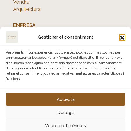
Vendre
Arquitectura
EMPRESA
Qui som
Gestionar el consentiment
Avís legal
Política de privacitat
Per oferir la millor experiència, utilitzem tecnologies com les cookies per
Política de cookies
emmagatzemar i/o accedir a la informació del dispositiu. El consentiment
d'aquestes tecnologies ens permetrà tractar dades com el comportament
de navegació o identificadors únics en aquest lloc web. No consentir o
retirar el consentiment pot afectar negativament algunes característiques i
funcions.
Accepta
Denega
© La Caseta Blanca - Tots els drets reservats
Veure preferències