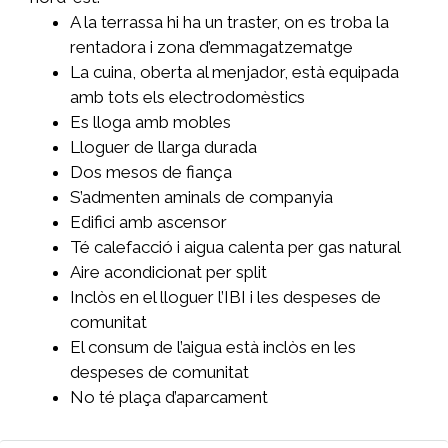
A la terrassa hi ha un traster, on es troba la
rentadora i zona d’emmagatzematge
La cuina, oberta al menjador, està equipada
amb tots els electrodomèstics
Es lloga amb mobles
Lloguer de llarga durada
Dos mesos de fiança
S’admenten aminals de companyia
Edifici amb ascensor
Té calefacció i aigua calenta per gas natural
Aire acondicionat per split
Inclòs en el lloguer l’IBI i les despeses de
comunitat
El consum de l’aigua està inclòs en les
despeses de comunitat
No té plaça d’aparcament