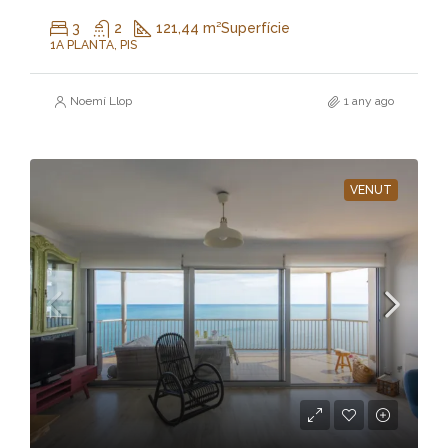
3
2
121,44 m²
Superfície
1A PLANTA, PIS
Noemí Llop
1 any ago
VENUT