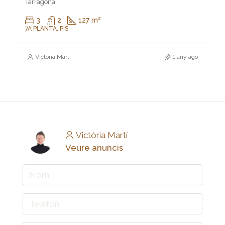
Tarragona
3
2
127 m²
7A PLANTA, PIS
Victòria Martí
1 any ago
Victòria Martí
Veure anuncis