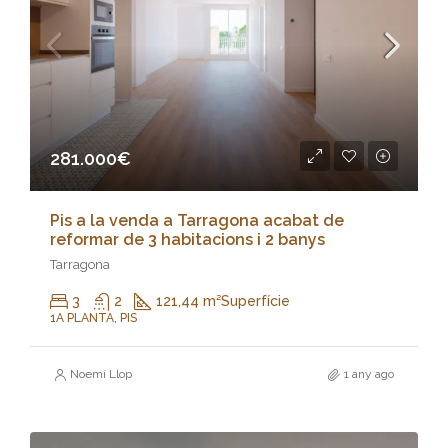
281.000€
Pis a la venda a Tarragona acabat de
reformar de 3 habitacions i 2 banys
Tarragona
3
2
121,44 m²
Superfície
1A PLANTA, PIS
Noemí Llop
1 any ago