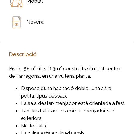
Moblat
Nevera
Descripció
Pis de 58m² útils i 63m² construïts situat al centre
de Tarragona, en una vuitena planta.
Disposa d’una habitació doble i una altra
petita, tipus despatx
La sala d’estar-menjador està orientada a l’est
Tant les habitacions com el menjador són
exteriors
No té balcó
La cuina està equipada amb