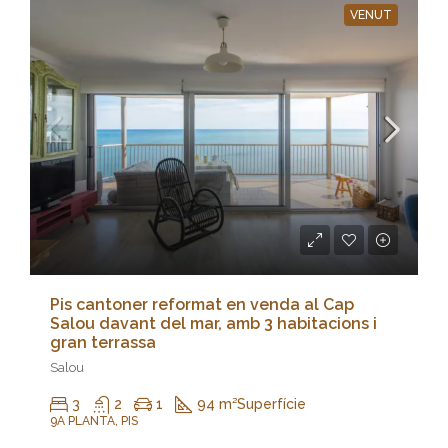
VENUT
Pis cantoner reformat en venda al Cap
Salou davant del mar, amb 3 habitacions i
gran terrassa
Salou
3
2
1
94 m²
Superfície
9A PLANTA, PIS