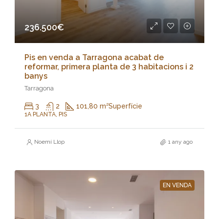
236.500€
Pis en venda a Tarragona acabat de
reformar, primera planta de 3 habitacions i 2
banys
Tarragona
3
2
101,80 m²
Superfície
1A PLANTA, PIS
Noemí Llop
1 any ago
EN VENDA