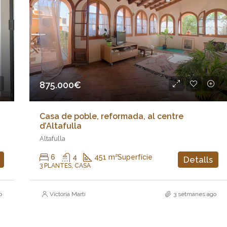
875.000€
Casa de poble, reformada, al centre
d’Altafulla
Altafulla
6
4
451 m²
Superfície
Detalls
3 PLANTES, CASA
o
Victòria Martí
3 setmanes ago