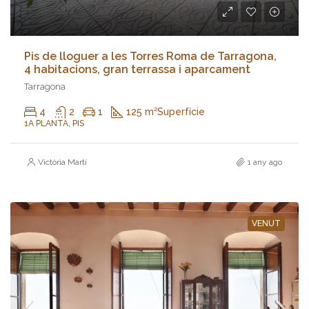
Pis de lloguer a les Torres Roma de Tarragona,
4 habitacions, gran terrassa i aparcament
Tarragona
4
2
1
125 m²
Superfície
1A PLANTA, PIS
Victòria Martí
1 any ago
VENUT