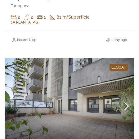
Tarragona
2
2
1
81 m²
Superfície
1A PLANTA, PIS
Noemí Llop
1 any ago
LLOGAT