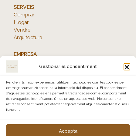
SERVEIS
Comprar
Llogar
Vendre
Arquitectura
EMPRESA
Qui som
Gestionar el consentiment
Avís legal
Política de privacitat
Per oferir la millor experiència, utilitzem tecnologies com les cookies per
Política de cookies
emmagatzemar i/o accedir a la informació del dispositiu. El consentiment
d'aquestes tecnologies ens permetrà tractar dades com el comportament
de navegació o identificadors únics en aquest lloc web. No consentir o
retirar el consentiment pot afectar negativament algunes característiques i
funcions.
Accepta