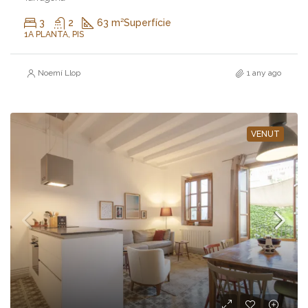
3
2
63 m²
Superfície
1A PLANTA, PIS
Noemí Llop
1 any ago
VENUT