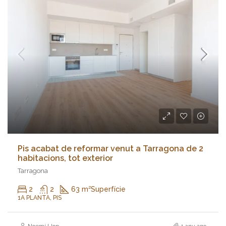
Pis acabat de reformar venut a Tarragona de 2
habitacions, tot exterior
Tarragona
2
2
63 m²
Superfície
1A PLANTA, PIS
Noemí Llop
1 any ago