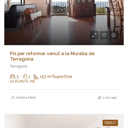
Pis per reformar venut a la Muralla de
Tarragona
Tarragona
3
1
157 m²
Superfície
1A PLANTA, PIS
Victòria Martí
1 any ago
VENUT