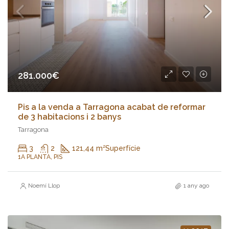
281.000€
Pis a la venda a Tarragona acabat de reformar
de 3 habitacions i 2 banys
Tarragona
3
2
121,44 m²
Superfície
1A PLANTA, PIS
Noemí Llop
1 any ago