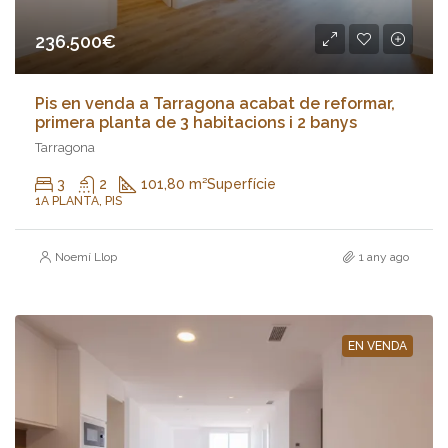
236.500€
Pis en venda a Tarragona acabat de reformar,
primera planta de 3 habitacions i 2 banys
Tarragona
3
2
101,80 m²
Superfície
1A PLANTA, PIS
Noemí Llop
1 any ago
EN VENDA