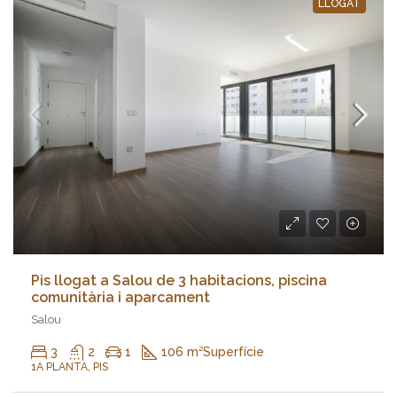
LLOGAT
Pis llogat a Salou de 3 habitacions, piscina
comunitària i aparcament
Salou
3
2
1
106 m²
Superfície
1A PLANTA, PIS